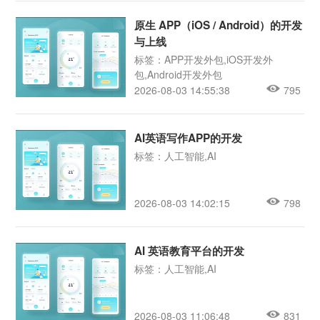
原生 APP（iOS / Android）的开发
与上线
标签：APP开发外包,iOS开发外
包,Android开发外包
2026-08-03 14:55:38
795
AI英语写作APP的开发
标签：人工智能,AI
2026-08-03 14:02:15
798
AI 英语教育平台的开发
标签：人工智能,AI
2026-08-03 11:06:48
831