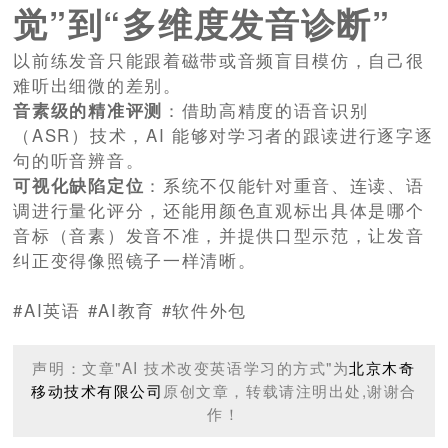
觉”到“多维度发音诊断”
以前练发音只能跟着磁带或音频盲目模仿，自己很
难听出细微的差别。
音素级的精准评测
：借助高精度的语音识别
（ASR）技术，AI 能够对学习者的跟读进行逐字逐
句的听音辨音。
可视化缺陷定位
：系统不仅能针对重音、连读、语
调进行量化评分，还能用颜色直观标出具体是哪个
音标（音素）发音不准，并提供口型示范，让发音
纠正变得像照镜子一样清晰。
#AI英语 #AI教育 #软件外包
声明：文章"AI 技术改变英语学习的方式"为
北京木奇
移动技术有限公司
原创文章，转载请注明出处,谢谢合
作！